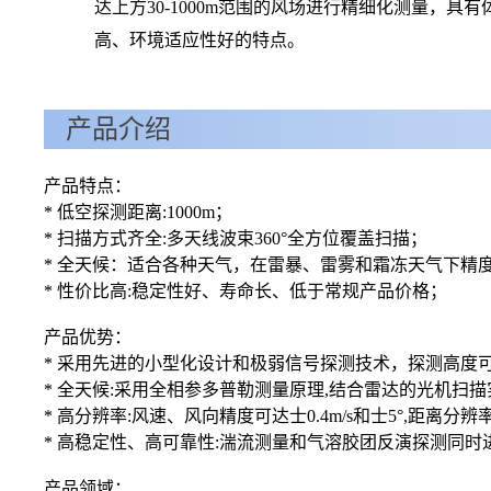
达上方30-1000m范围的风场进行精细化测量，具
高、环境适应性好的特点。
产品介绍
产品特点：
* 低空探测距离:1000m； * 高精度:风向
*
扫描方式齐全:多天线波束360°全方位覆盖扫
* 全天候：适合各种天气，在雷暴、雷雾和霜冻天气下精度
* 性价比高:稳定性好、寿命长、低于常规产品价格；
产品优势：
*
采用先进的小型化设计和极弱信号探测技术，探测高度可达
* 全天候:采用全相参多普勒测量原理,结合雷达的光机扫
* 高分辨率:风速、风向精度可达士0.4m/s和士5°,距离分辨
* 高稳定性、高可靠性:湍流测量和气溶胶团反演探测同时
产品领域：