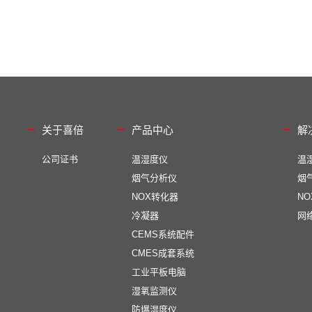
关于喜倍
产品中心
解
公司证书
温湿度仪
温
烟气分析仪
烟
NOX转化器
N
冷凝器
网
CEMS系统配件
CMES成套系统
工业平板电脑
湿氧监测仪
防爆湿度仪