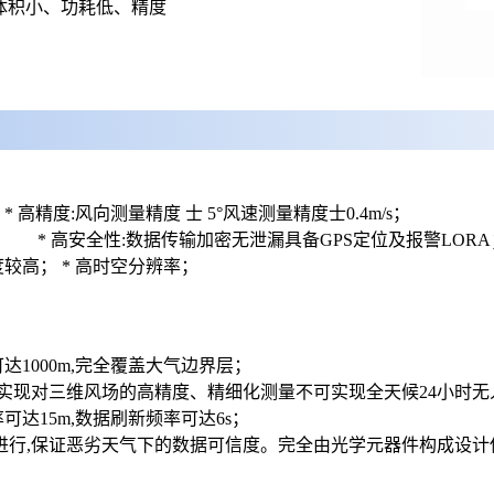
有体积小、功耗低、精度
测量精度 士 5°风速测量精度士0.4m/s；
描；
*
高安全性:数据传输加密无泄漏具备GPS定位及报警LORA
较高； * 高时空分辨率；
1000m,完全覆盖大气边界层；
描实现对三维风场的高精度、精细化测量不可实现全天候24小时无
率可达15m,数据刷新频率可达6s；
进行,保证恶劣天气下的数据可信度。完全由光学元器件构成设计